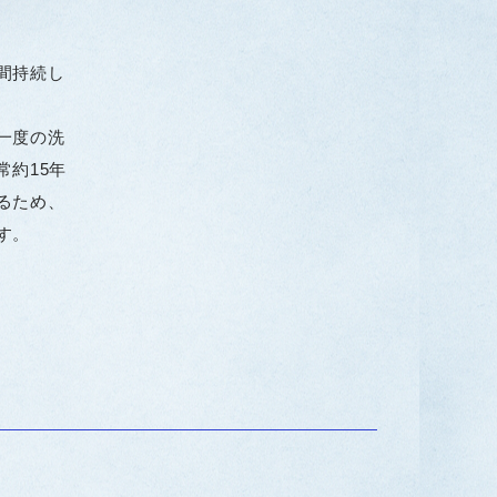
間持続し
一度の洗
常約15年
るため、
す。