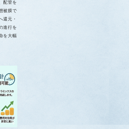
、配管を
態被膜で
へ還元・
の進行を
命を大幅