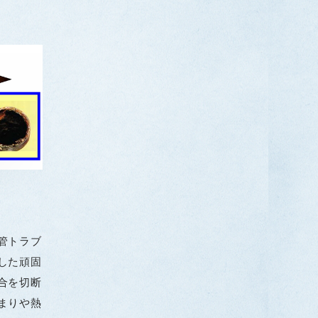
管トラブ
した頑固
合を切断
まりや熱