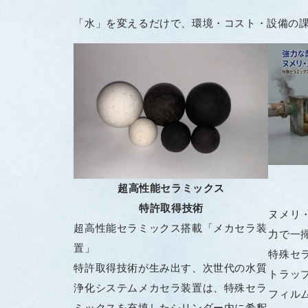
「水」を変えるだけで、環境・コスト・設備の
超高性能セラミックス
特許取得技術
ヌメリ
超高性能セラミックス搭載「メカセラ装
力で一
置」
特殊セ
特許取得技術が生み出す、次世代の水質
トラッ
浄化システムメカセラ装置は、特殊セラ
フィル