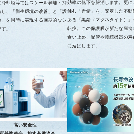
効率の低下を解消します。更に
に冷却塔等ではスケール剥離・抑
蝕む「赤錆」を、安定した不動
進し、「衛生環境の改善」と「設
ある「黒錆（マグネタイト）」
命」を同時に実現する画期的なシ
転換。この保護膜が新たな腐食
です。
食い止め、配管や接続機器の寿
に延ばします。
高い安全性
質基準適合、排水基準適合