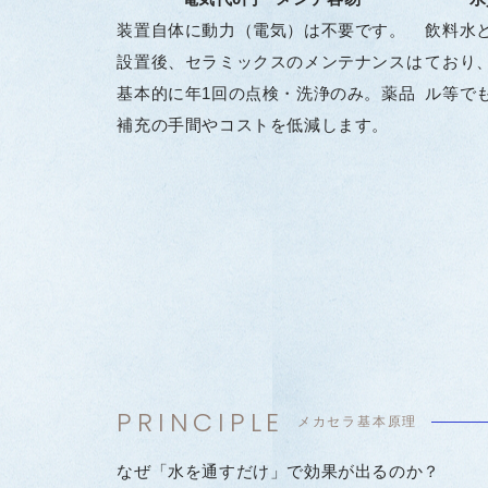
装置自体に動力（電気）は不要です。
飲料水
設置後、セラミックスのメンテナンスは
ており
基本的に年1回の点検・洗浄のみ。薬品
ル等で
補充の手間やコストを低減します。
PRINCIPLE
メカセラ基本原理
なぜ「水を通すだけ」で効果が出るのか？