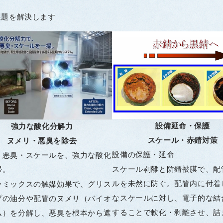
課題を解決します
設備延命・保護
強力な酸化分解力
スケール・赤錆対策
ヌメリ・悪臭を除去
設備の保護・延命
・悪臭・スケールを、強力な酸化
スケール剥離と防錆被膜で、配
掃。
ルを未然に防ぐ。配管内に付着
ラミックスの触媒効果で、グリス
なスケールに対し、電子的な結
プの油分や配管のヌメリ（バイオ
することで軟化・剥離させ、詰
ム）を分解し、悪臭を根本から遮