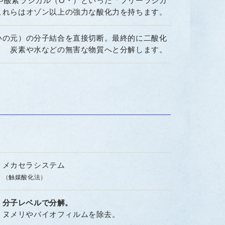
や酸素ラジカル（O・）といった「フリーラジカ
これらはオゾン以上の強力な酸化力を持ちます。
いの元）の分子結合を直接切断。最終的に二酸化
炭素や水などの無害な物質へと分解します。
メカセラシステム
（触媒酸化法）
分子レベルで分解。
ヌメリやバイオフィルムを除去。