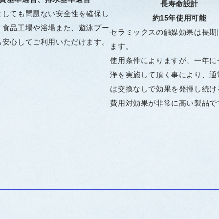
長寿命設計
としても問題ない安全性を確保し
約15年使用可能
、食品工場や浴場また、遊泳プー
セラミックスの触媒効果は長期
も安心してご利用いただけます。
ます。
使用条件によりますが、一年に
浄を実施して頂く事により、通
は交換なしで効果を発揮し続け
費用対効果が非常に高い製品で