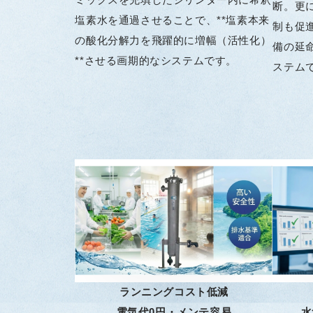
ミックスを充填したシリンダー内に希釈
断。更
塩素水を通過させることで、**塩素本来
制も促
の酸化分解力を飛躍的に増幅（活性化）
備の延
**させる画期的なシステムです。
ステム
ランニングコスト低減
電気代0円・メンテ容易
水